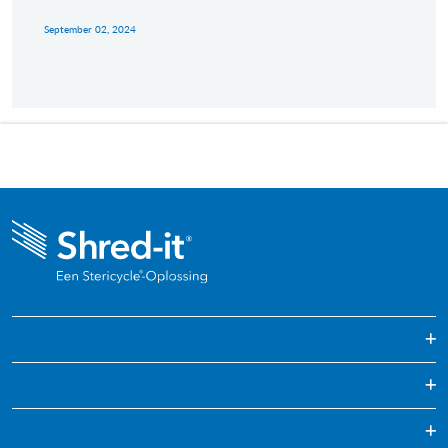
September 02, 2024
Archiefvernietiging
Regelmatig gepland papier versnipperen
Vernietiging van harde schijven