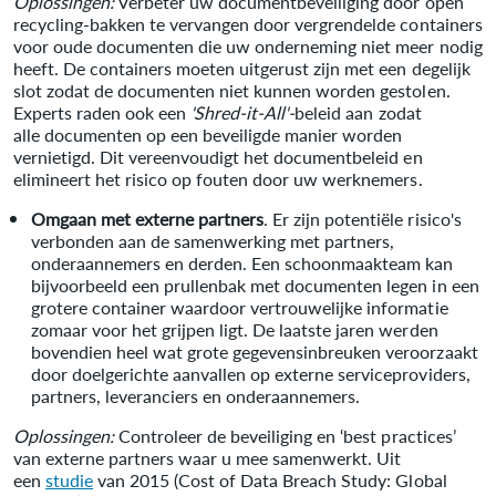
Oplossingen:
Verbeter uw documentbeveiliging door open
recycling-bakken te vervangen door vergrendelde containers
voor oude documenten die uw onderneming niet meer nodig
heeft. De containers moeten uitgerust zijn met een degelijk
slot zodat de documenten niet kunnen worden gestolen.
Experts raden ook een
'Shred-it-All'-
beleid aan zodat
alle
documenten op een beveiligde manier worden
vernietigd. Dit vereenvoudigt het documentbeleid en
elimineert het risico op fouten door uw werknemers.
Omgaan met externe partners
. Er zijn potentiële risico's
verbonden aan de samenwerking met partners,
onderaannemers en derden. Een schoonmaakteam kan
bijvoorbeeld een prullenbak met documenten legen in een
grotere container waardoor vertrouwelijke informatie
zomaar voor het grijpen ligt. De laatste jaren werden
bovendien heel wat grote gegevensinbreuken veroorzaakt
door doelgerichte aanvallen op externe serviceproviders,
partners, leveranciers en onderaannemers.
Oplossingen:
Controleer de beveiliging en ‘best practices’
van externe partners waar u mee samenwerkt. Uit
een
studie
van 2015 (Cost of Data Breach Study: Global