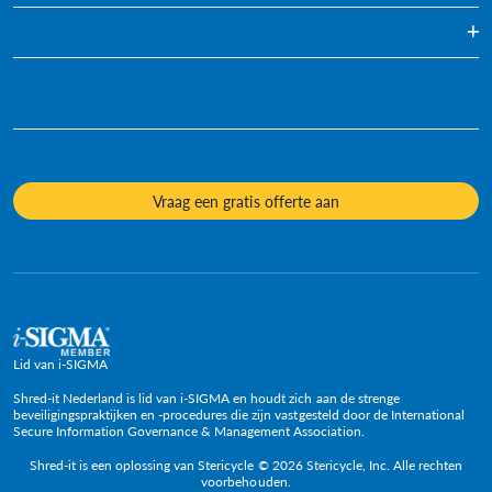
Blog
Mediavernietiging
Infografieken
Eenmalig Archiefvernietiging
Duurzaamheid
Videos
Diversiteit en inclusie
Informatiefiches
Onze cultuur
Veelgestelde vragen
Mediacontacten
Onderwerpen
Vraag een gratis offerte aan
Beleid en posities
Lid van i-SIGMA
Shred-it Nederland is lid van i-SIGMA en houdt zich aan de strenge
beveiligingspraktijken en -procedures die zijn vastgesteld door de International
Secure Information Governance & Management Association.
Shred-it is een oplossing van Stericycle © 2026 Stericycle, Inc. Alle rechten
voorbehouden.