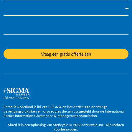
Blog
Mediavernietiging
Infografieken
Eenmalig Archiefvernietiging
Duurzaamheid
Videos
Diversiteit en inclusie
Informatiefiches
Onze cultuur
Veelgestelde vragen
Mediacontacten
Onderwerpen
Vraag een gratis offerte aan
Beleid en posities
Lid van i-SIGMA
Shred-it Nederland is lid van i-SIGMA en houdt zich aan de strenge
beveiligingspraktijken en -procedures die zijn vastgesteld door de International
Secure Information Governance & Management Association.
Shred-it is een oplossing van Stericycle © 2026 Stericycle, Inc. Alle rechten
voorbehouden.