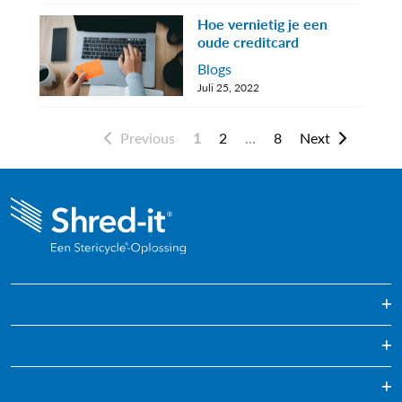
Hoe vernietig je een
oude creditcard
Blogs
Juli 25, 2022
Previous
1
2
...
8
Next
Archiefvernietiging
Regelmatig gepland papier versnipperen
Vernietiging van harde schijven