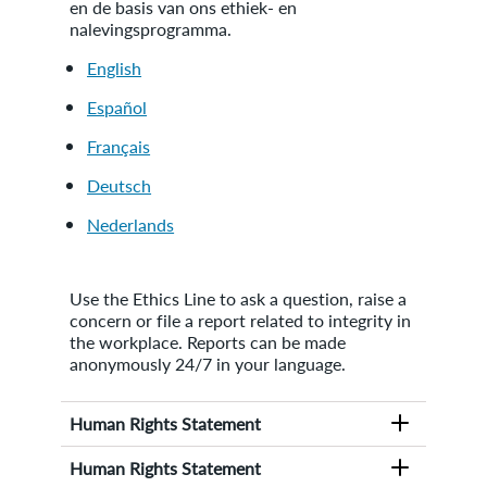
en de basis van ons ethiek- en
nalevingsprogramma.
English
Español
Français
Deutsch
Nederlands
Use the Ethics Line to ask a question, raise a
concern or file a report related to integrity in
the workplace. Reports can be made
anonymously 24/7 in your language.
Human Rights Statement
Our global
Statement on Human Rights
Human Rights Statement
outlines our commitments to team