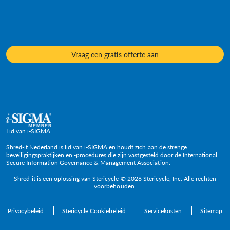
Videos
Diversiteit en inclusie
Informatiefiches
Onze cultuur
Veelgestelde vragen
Mediacontacten
Onderwerpen
Vraag een gratis offerte aan
Beleid en posities
Lid van i-SIGMA
Shred-it Nederland is lid van i-SIGMA en houdt zich aan de strenge
beveiligingspraktijken en -procedures die zijn vastgesteld door de International
Secure Information Governance & Management Association.
Shred-it is een oplossing van Stericycle © 2026 Stericycle, Inc. Alle rechten
voorbehouden.
Privacybeleid
Stericycle Cookiebeleid
Servicekosten
Sitemap