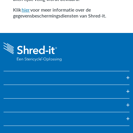
Nederlands
Klik
hier
voor meer informatie over de
Português (Portugal)
gegevensbeschermingsdiensten van Shred-it.
Archiefvernietiging
Regelmatig gepland papier versnipperen
Vernietiging van harde schijven
Blog
Mediavernietiging
Infografieken
Eenmalig Archiefvernietiging
Duurzaamheid