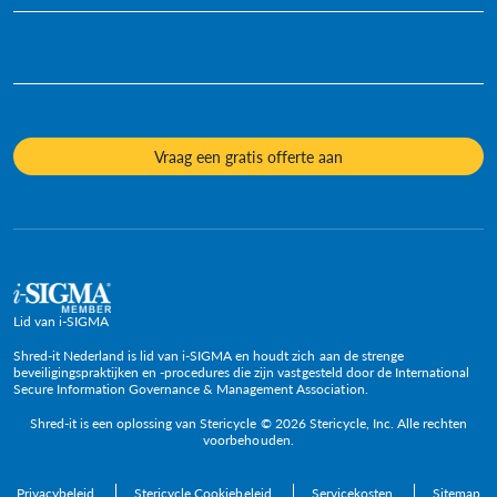
Infografieken
Eenmalig Archiefvernietiging
Duurzaamheid
Videos
Diversiteit en inclusie
Informatiefiches
Onze cultuur
Veelgestelde vragen
Mediacontacten
Onderwerpen
Vraag een gratis offerte aan
Beleid en posities
Lid van i-SIGMA
Shred-it Nederland is lid van i-SIGMA en houdt zich aan de strenge
beveiligingspraktijken en -procedures die zijn vastgesteld door de International
Secure Information Governance & Management Association.
Shred-it is een oplossing van Stericycle © 2026 Stericycle, Inc. Alle rechten
voorbehouden.
Privacybeleid
Stericycle Cookiebeleid
Servicekosten
Sitemap