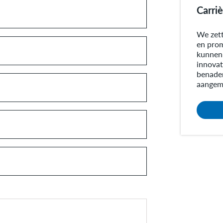
Carri
We zett
en prom
kunnen 
innovat
benade
aangem