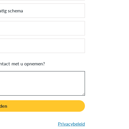
atig schema
ontact met u opnemen?
den
Privacybeleid