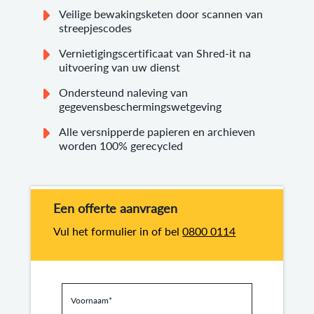
Veilige bewakingsketen door scannen van
streepjescodes
Vernietigingscertificaat van Shred-it na
uitvoering van uw dienst
Ondersteund naleving van
gegevensbeschermingswetgeving
Alle versnipperde papieren en archieven
worden 100% gerecycled
Een offerte aanvragen
Vul het formulier in of bel
0800 0114
Voornaam
*