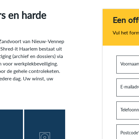
rs en harde
Een of
Vul het form
 Zandvoort van Nieuw-Vennep
Shred-it Haarlem bestaat uit
ging (archief en dossiers) via
n voor werkplekbeveiliging.
Voornaa
or de gehele controleketen.
Iedere dag. Uw winst, uw
E-mailadr
Telefoon
Postcode