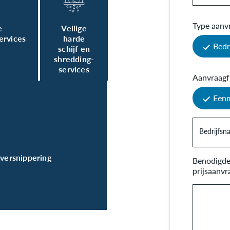
Type aanv
e
Veilige
ervices
harde
Bedr
schijf en
shredding-
services
Aanvraagf
Eenm
Bedrijfs
fversnippering
Benodigde 
prijsaanvr