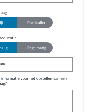
raag
ijf
Particulier
requentie
alig
Regelmatig
naam
informatie voor het opstellen van een
aag?