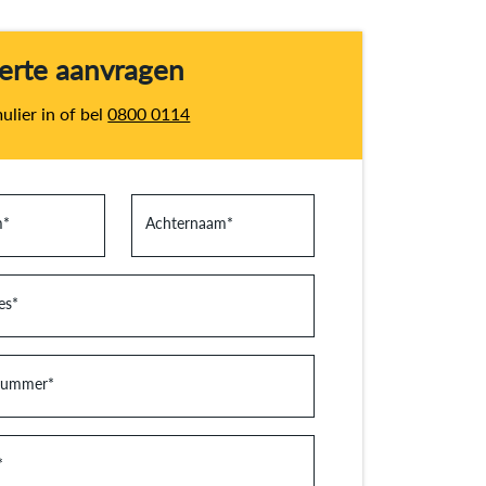
ferte aanvragen
ulier in of bel
0800 0114
m
*
Achternaam
*
es
*
nummer
*
*