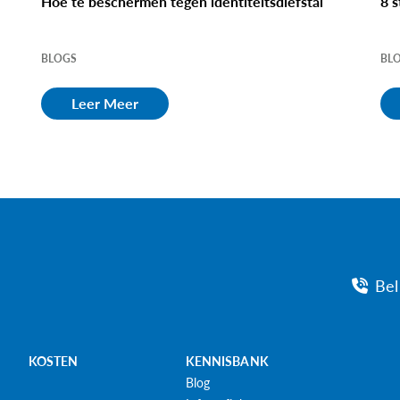
s
Hoe te beschermen tegen identiteitsdiefstal
8 
BLOGS
BL
Leer Meer
Bel
KOSTEN
KENNISBANK
Blog