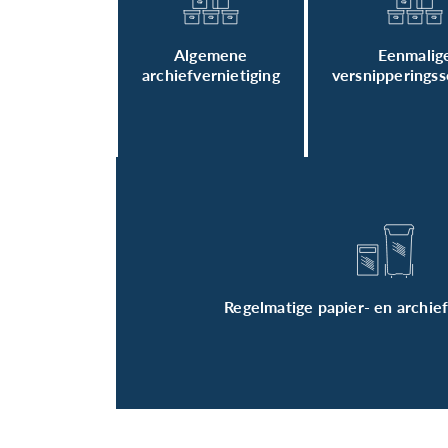
Algemene
Eenmalig
archiefvernietiging
versnipperingss
Regelmatige papier- en archie