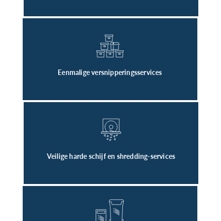
Eenmalige versnipperingsservices
Veilige harde schijf en shredding-services