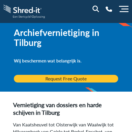
Archiefvernietiging in
0800 0114
Tilburg
Wij beschermen wat belangrijk is.
Request Free Quote
Vernietiging van dossiers en harde
schijven in
Tilburg
Van Kaatsheuvel tot Oisterwijk van Waalwijk tot
Hilvarenbeek van Goirle tot Berkel-Enschot, van