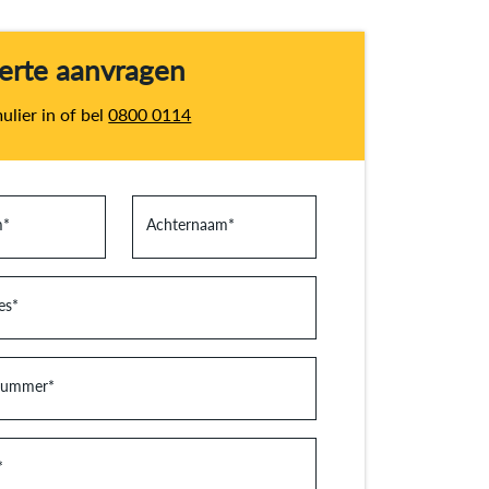
ferte aanvragen
ulier in of bel
0800 0114
m
*
Achternaam
*
es
*
nummer
*
*