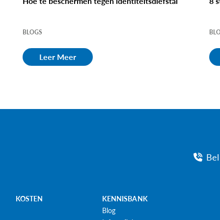
s
Hoe te beschermen tegen identiteitsdiefstal
8 
BLOGS
BL
Leer Meer
Bel
KOSTEN
KENNISBANK
Blog