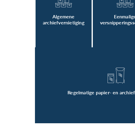
Algemene
Eenmalig
archiefvernietiging
versnipperingss
Regelmatige papier- en archie