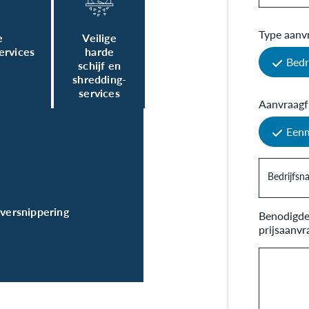
Type aanv
e
Veilige
ervices
harde
Bedr
schijf en
shredding-
services
Aanvraagf
Eenm
Bedrijfs
fversnippering
Benodigde 
prijsaanvr