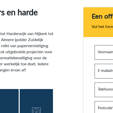
rs en harde
Een of
Vul het form
tot Harderwijk van Nijkerk tot
Almere (polder Zuidelijk
 reikt van papervernietiging
 tot uitgebreide projecten voor
Voornaa
ormatiebeveiliging voor de
r werkelijk toe doet. Iedere
ngen ervan af!
E-mailadr
Telefoon
Postcode