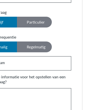
raag
ijf
Particulier
requentie
alig
Regelmatig
naam
informatie voor het opstellen van een
aag?