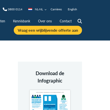
0800 0114
NL-NL
Carrières
English
ten
Kennisbank
Over ons
Contact
Vraag een vrijblijvende offerte aan
Download de
Infographic