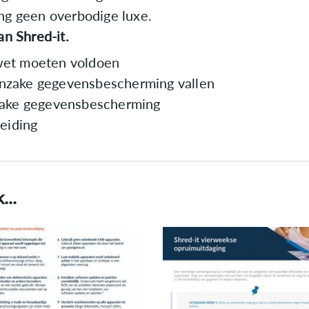
ng geen overbodige luxe.
an Shred-it.
wet moeten voldoen
inzake gegevensbescherming vallen
nzake gegevensbescherming
reiding
...