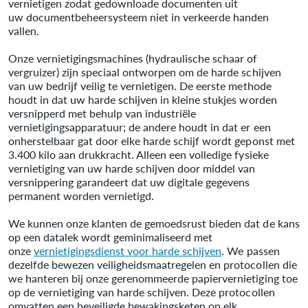
vernietigen zodat gedownloade documenten uit
uw documentbeheersysteem niet in verkeerde handen
vallen.
Onze vernietigingsmachines (hydraulische schaar of
vergruizer) zijn speciaal ontworpen om de harde schijven
van uw bedrijf veilig te vernietigen. De eerste methode
houdt in dat uw harde schijven in kleine stukjes worden
versnipperd met behulp van industriële
vernietigingsapparatuur; de andere houdt in dat er een
onherstelbaar gat door elke harde schijf wordt geponst met
3.400 kilo aan drukkracht. Alleen een volledige fysieke
vernietiging van uw harde schijven door middel van
versnippering garandeert dat uw digitale gegevens
permanent worden vernietigd.
We kunnen onze klanten de gemoedsrust bieden dat de kans
op een datalek wordt geminimaliseerd met
onze
vernietigingsdienst voor harde schijven
. We passen
dezelfde bewezen veiligheidsmaatregelen en protocollen die
we hanteren bij onze gerenommeerde papiervernietiging toe
op de vernietiging van harde schijven. Deze protocollen
omvatten een beveiligde bewakingsketen op elk