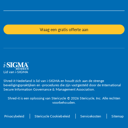
Diversiteit en inclusie
Informatiefiches
Onze cultuur
Veelgestelde vragen
Mediacontacten
Onderwerpen
Vraag een gratis offerte aan
Beleid en posities
Lid van i-SIGMA
Shred-it Nederland is lid van i-SIGMA en houdt zich aan de strenge
beveiligingspraktijken en -procedures die zijn vastgesteld door de International
Secure Information Governance & Management Association.
Shred-it is een oplossing van Stericycle © 2026 Stericycle, Inc. Alle rechten
voorbehouden.
Privacybeleid
Stericycle Cookiebeleid
Servicekosten
Sitemap