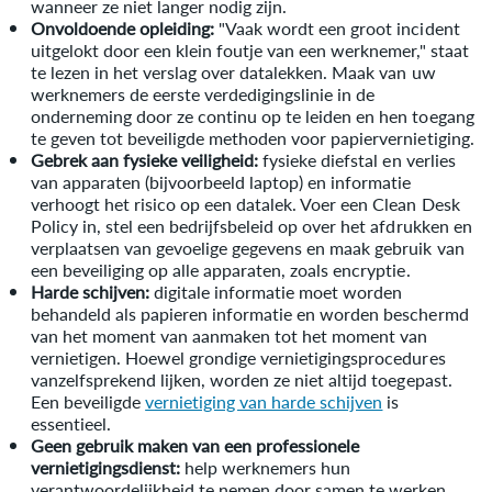
wanneer ze niet langer nodig zijn.
Onvoldoende opleiding:
"Vaak wordt een groot incident
uitgelokt door een klein foutje van een werknemer," staat
te lezen in het verslag over datalekken. Maak van uw
werknemers de eerste verdedigingslinie in de
onderneming door ze continu op te leiden en hen toegang
te geven tot beveiligde methoden voor papiervernietiging.
Gebrek aan fysieke veiligheid:
fysieke diefstal en verlies
van apparaten (bijvoorbeeld laptop) en informatie
verhoogt het risico op een datalek. Voer een Clean Desk
Policy in, stel een bedrijfsbeleid op over het afdrukken en
verplaatsen van gevoelige gegevens en maak gebruik van
een beveiliging op alle apparaten, zoals encryptie.
Harde schijven:
digitale informatie moet worden
behandeld als papieren informatie en worden beschermd
van het moment van aanmaken tot het moment van
vernietigen. Hoewel grondige vernietigingsprocedures
vanzelfsprekend lijken, worden ze niet altijd toegepast.
Een beveiligde
vernietiging van harde schijven
is
essentieel.
Geen gebruik maken van een professionele
vernietigingsdienst:
help werknemers hun
verantwoordelijkheid te nemen door samen te werken