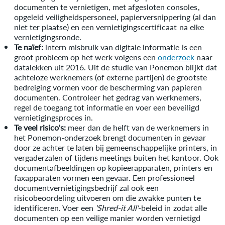
documenten te vernietigen, met afgesloten consoles,
opgeleid veiligheidspersoneel, papierversnippering (al dan
niet ter plaatse) en een vernietigingscertificaat na elke
vernietigingsronde.
Te naïef:
intern misbruik van digitale informatie is een
groot probleem op het werk volgens een
onderzoek
naar
datalekken uit 2016. Uit de studie van Ponemon blijkt dat
achteloze werknemers (of externe partijen) de grootste
bedreiging vormen voor de bescherming van papieren
documenten. Controleer het gedrag van werknemers,
regel de toegang tot informatie en voer een beveiligd
vernietigingsproces in.
Te veel risico's:
meer dan de helft van de werknemers in
het Ponemon-onderzoek brengt documenten in gevaar
door ze achter te laten bij gemeenschappelijke printers, in
vergaderzalen of tijdens meetings buiten het kantoor. Ook
documentafbeeldingen op kopieerapparaten, printers en
faxapparaten vormen een gevaar. Een professioneel
documentvernietigingsbedrijf zal ook een
risicobeoordeling uitvoeren om die zwakke punten te
identificeren. Voer een
'Shred-it All'
-beleid in zodat alle
documenten op een veilige manier worden vernietigd